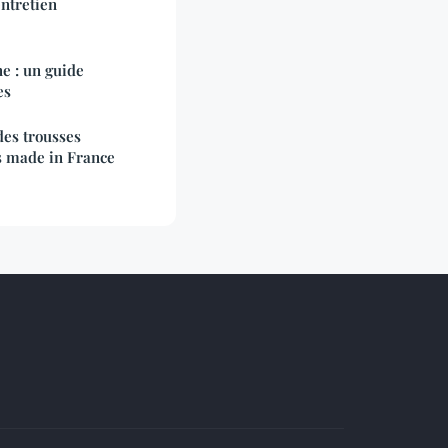
entretien
e : un guide
es
des trousses
s made in France