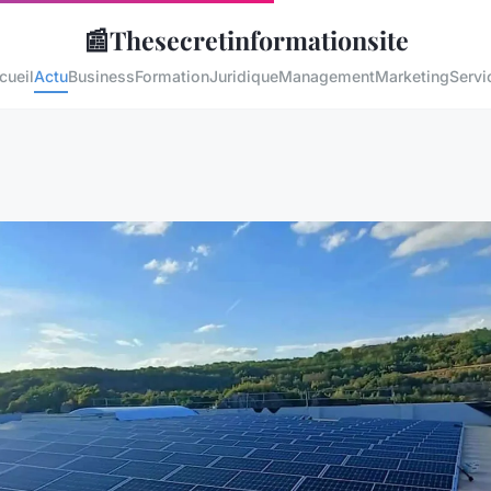
📰
Thesecretinformationsite
cueil
Actu
Business
Formation
Juridique
Management
Marketing
Servi