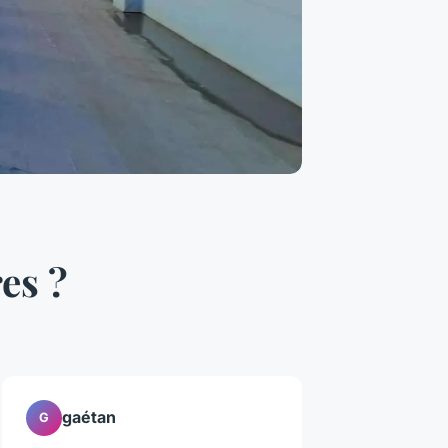
es ?
gaétan
G