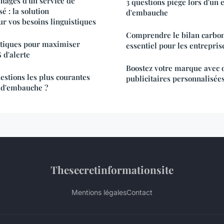
ntages d'un service de
3 questions piège lors d'un 
é : la solution
d'embauche
ur vos besoins linguistiques
Comprendre le bilan carbon
atiques pour maximiser
essentiel pour les entrepris
S d'alerte
Boostez votre marque avec 
estions les plus courantes
publicitaires personnalisée
n d'embauche ?
Thesecretinformationsite
Mentions légales
Contact