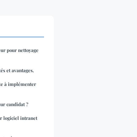
eur pour nettoyage
és et avantages.
rte à implémenter
ur candidat ?
 logiciel intranet