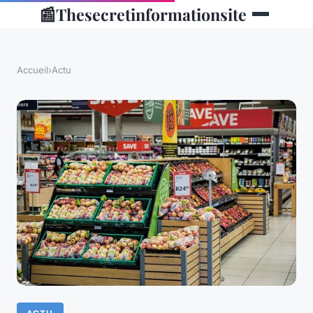
📰
Thesecretinformationsite
Accueil
›
Actu