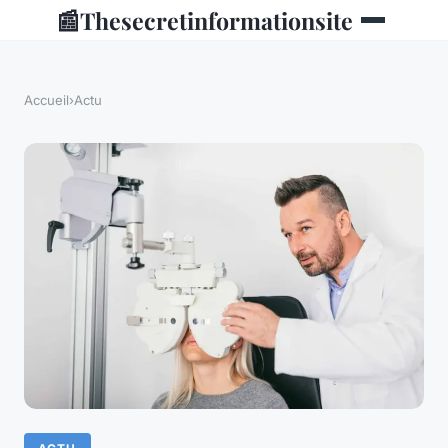
📰
Thesecretinformationsite
Accueil
›
Actu