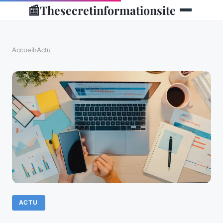
📰
Thesecretinformationsite
Accueil
›
Actu
ACTU