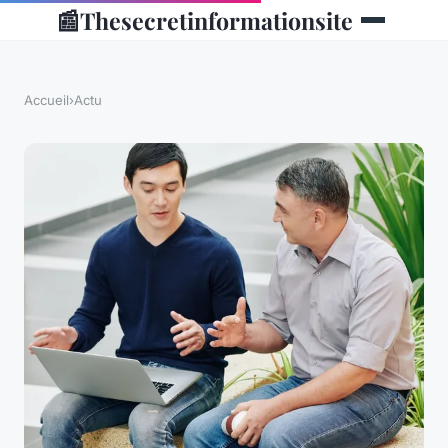
📰
Thesecretinformationsite
Accueil
›
Actu