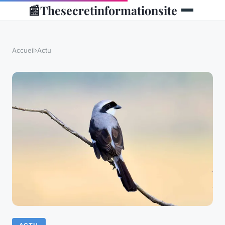
📰
Thesecretinformationsite
Accueil
›
Actu